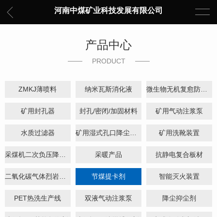
河南中煤矿业科技发展有限公司
产品中心
PRODUCT
ZMKJ薄喷料
纳米瓦斯消化液
微生物无机复愈防水堵水材料
矿用封孔器
封孔/密闭/加固材料
矿用气动注浆泵
水质过滤器
矿用湿式孔口降尘装置
矿用洗靴装置
采煤机二次负压降尘装置
采暖产品
抗静电复合板材
二氧化碳气体烈岩设备成套系统
节煤提卡剂
智能灭火装置
PET热洗生产线
双液气动注浆泵
降尘抑尘剂